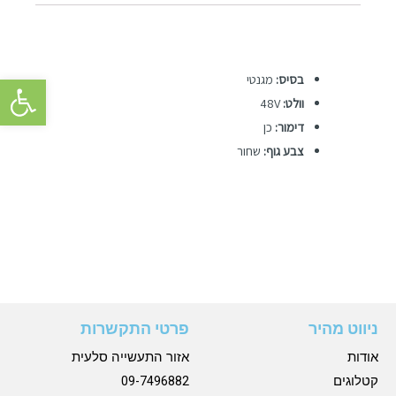
פתח סרגל 
בסיס:
מגנטי
וולט:
48V
דימור:
כן
צבע גוף:
שחור
ניווט מהיר
פרטי התקשרות
אודות
אזור התעשייה סלעית
קטלוגים
09-7496882