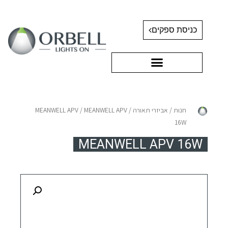
כניסת ספקים
חנות
/
אביזרי תאורה
/
/ MEANWELL APV
MEANWELL APV
16W
MEANWELL APV 16W