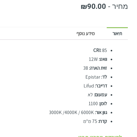
₪
90.00
תיאור
מידע נוסף
CRI:
85
וואט:
12W
זוית הארה:
38
לד:
Epistar
דרייבר:
Lifud
עמעום:
לא
לומן:
1100
גוון אור:
3000K /4000K / 6000K
קדח:
75 מ"מ