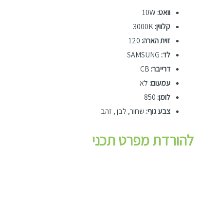
וואט:
10W
קלווין:
3000K
זוית הארה:
120
לד:
SAMSUNG
דרייבר:
CB
עמעום:
לא
לומן:
850
צבע גוף:
שחור, לבן , זהב
להורדת מפרט תכני