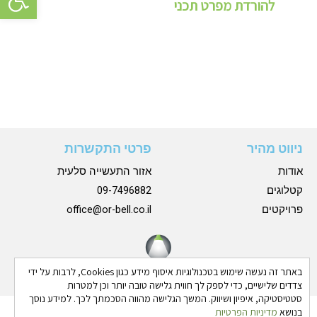
להורדת מפרט תכני
ניווט מהיר
פרטי התקשרות
אודות
אזור התעשייה סלעית
קטלוגים
09-7496882
פרויקטים
office@or-bell.co.il
באתר זה נעשה שימוש בטכנולוגיות איסוף מידע כגון Cookies, לרבות על ידי
צדדים שלישיים, כדי לספק לך חווית גלישה טובה יותר וכן למטרות
סטטיסטיקה, איפיון ושיווק. המשך הגלישה מהווה הסכמתך לכך. למידע נוסך
בנושא
מדיניות הפרטיות
כל הזכויות שמורות © 2024 אורבל |
הצהרת נגישות
|
מדיניות