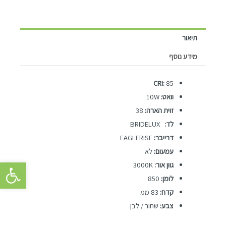
תיאור
מידע נוסף
CRI:
85
וואט:
10W
זוית הארה:
38
לד:
BRIDELUX
דרייבר:
EAGLERISE
עמעום:
לא
פתח סרגל 
גוון אור:
3000K
לומן:
850
קדח:
83 ממ
צבע:
שחור / לבן