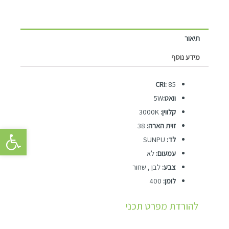
תיאור
מידע נוסף
CRI:
85
וואט:
5W
קלווין:
3000K
זוית הארה:
38
פתח סרגל 
לד:
SUNPU
עמעום:
לא
צבע:
לבן , שחור
לומן:
400
להורדת מפרט תכני