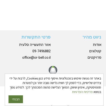
ניווט מהיר
פרטי התקשרות
אודות
אזור התעשייה סלעית
קטלוגים
09-7496882
פרויקטים
office@or-bell.co.il
באתר זה נעשה שימוש בטכנולוגיות איסוף מידע כגון Cookies, לרבות על ידי
צדדים שלישיים, כדי לספק לך חווית גלישה טובה יותר וכן למטרות
סטטיסטיקה, איפיון ושיווק. המשך הגלישה מהווה הסכמתך לכך. למידע נוסך
בנושא
מדיניות הפרטיות
כל הזכויות שמורות © 2024 אורבל |
הצהרת נגישות
|
מדיניות
פרטיות
הבנתי
גבע בן ארי - שיווק פרסום ותדמית