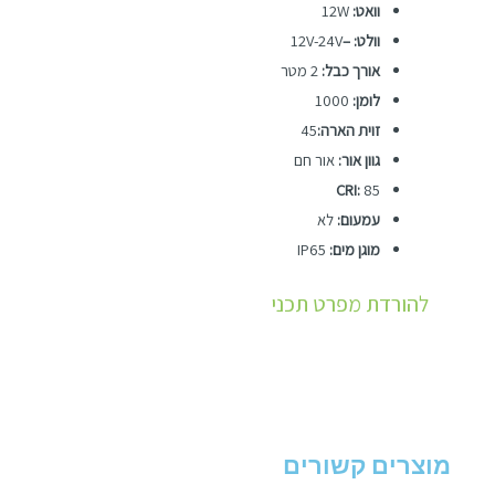
וואט:
12W
וולט: –
12V-24V
אורך כבל:
2 מטר
לומן:
1000
זוית הארה:
45
גוון אור:
אור חם
CRI:
85
עמעום:
לא
מוגן מים:
IP65
להורדת מפרט תכני
מוצרים קשורים