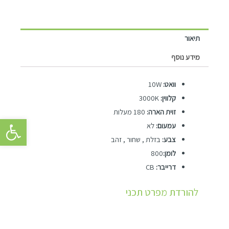
תיאור
מידע נוסף
וואט:
10W
קלווין:
3000K
זוית הארה:
180 מעלות
פתח סרגל 
עמעום:
לא
צבע:
בזלת , שחור , זהב
לומן:
800
דרייבר:
CB
להורדת מפרט תכני