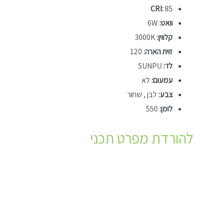
CRI:
85
וואט:
6W
קלווין:
3000K
זוית הארה:
120
לד:
SUNPU
עמעום:
לא
צבע:
לבן , שחור
לומן:
550
להורדת מפרט תכני