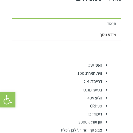
תיאור
מידע נוסף
וואט
: 5W
זוית הארה:
100
דרייבר:
CB
בסיס:
מגנטי
פתח סרגל 
וולט:
48V
CRI:
90
דימור:
כן
גוון אור:
3000K
צבע גוף:
שחור \ לבן \ פליז